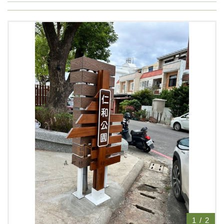
1
/
2