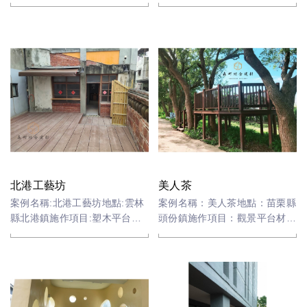
塑膠木
台材料:塑膠木
北港工藝坊
美人茶
案例名稱:北港工藝坊地點:雲林
案例名稱：美人茶地點：苗栗縣
縣北港鎮施作項目:塑木平台材
頭份鎮施作項目：觀景平台材
料:塑膠木
料：原木-黃梨木