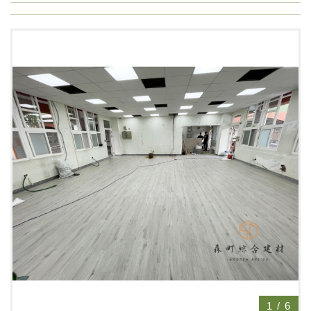
1
/
6